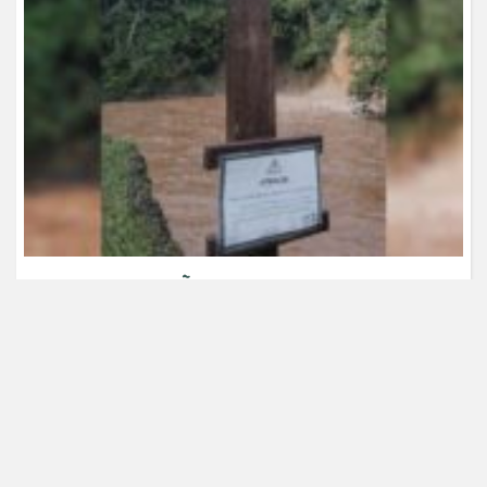
CONTAMINAÇÃO AVANÇA NA CHAPADA
E AMEAÇA ÁGUA QUE ABASTECE
CUIABÁ
Cerrado
,
Semana da água
Leia na íntegra