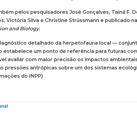
mbém pelos pesquisadores José Gonçalves, Tainá F. D
 Victória Silva e Christine Strüssmann e publicado na 
ion and Biology
.
agnóstico detalhado da herpetofauna local — conjunto
o estabelece um ponto de referência para futuras com
vel avaliar com maior precisão os impactos ambientai
as pressões antrópicas sobre um dos sistemas ecológ
rmações do INPP)
anal