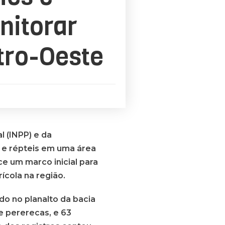
nitorar
tro-Oeste
l (INPP) e da
s e répteis em uma área
e um marco inicial para
ícola na região.
do no planalto da bacia
 e pererecas, e 63