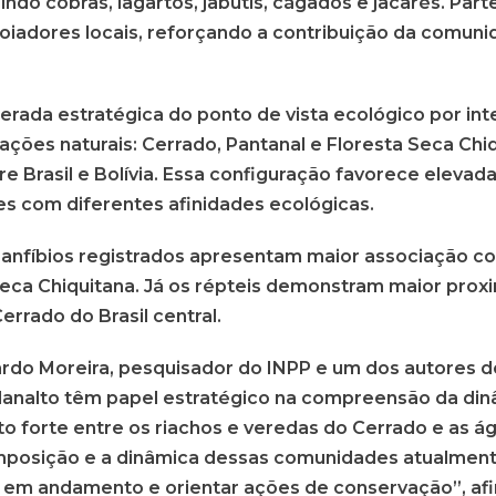
uindo cobras, lagartos, jabutis, cágados e jacarés. Par
iadores locais, reforçando a contribuição da comun
erada estratégica do ponto de vista ecológico por in
ações naturais: Cerrado, Pantanal e Floresta Seca Chiq
re Brasil e Bolívia. Essa configuração favorece elevad
es com diferentes afinidades ecológicas.
 anfíbios registrados apresentam maior associação 
Seca Chiquitana. Já os répteis demonstram maior pro
rrado do Brasil central.
do Moreira, pesquisador do INPP e um dos autores do
lanalto têm papel estratégico na compreensão da dinâ
o forte entre os riachos e veredas do Cerrado e as 
mposição e a dinâmica dessas comunidades atualment
 em andamento e orientar ações de conservação”, af