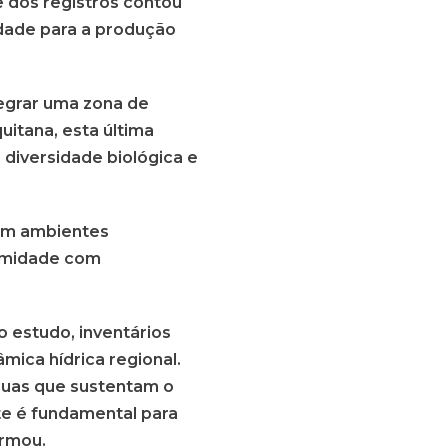
te dos registros contou
idade para a produção
tegrar uma zona de
uitana, esta última
a diversidade biológica e
com ambientes
ximidade com
 estudo, inventários
mica hídrica regional.
águas que sustentam o
e é fundamental para
irmou.